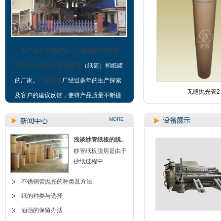
本厂成立于2007年，占地面积7500多
平方米,主要生产
无缝纸管
（纸筒）和纸罐
的厂家。
广东纸管
厂经过多年的生产探索
光管
无缝抛光管
无缝抛光管2
及客户的建议反馈，使得产品质量不断提
升。我们凭着“质量”“技术”“服务”占据市场
MORE
的发展，深得新老客户的支持和认可。产
品适用范围广，如：纺织、印染、化工、
浅谈纱管纸板的脱..
纱管纸板脱层是由于
塑料、电子、五金、冶金、食品、化妆
抄纸过程中..
品、玩具、造纸等。符合环保和节源的现
不锈钢管抛光的种类及方法
代企业发展要求。
纸的种类与选择
本厂设备精良，现有台湾制造的卷管机
油画的保留办法
4台、原纸分切机2台、纸管分切机（含数