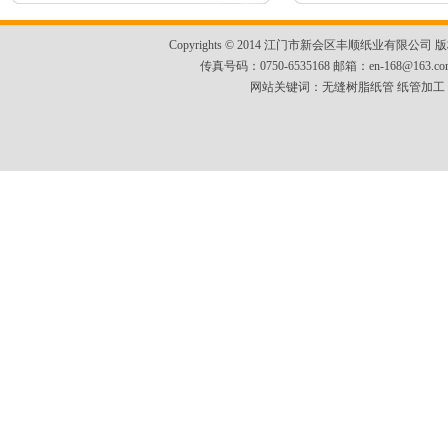
控精切机）、打磨机、等完善的设备，可
生产纸管内径范围为30mm~225mm，厚
Copyrights © 2014 江门市新会区丰顺纸业有限公司 
传真号码：0750-6535168 邮箱：
en-168@163.co
度范围为1.5mm~15mm，长度为任意长。
网站关键词：
无缝树脂纸管
纸管加工
所生产产品抗压、直线度、精度、湿度等
指针均达到高要求客户的需要。本厂可按
客户需求设计纸管，及客户提供的样品或
图纸生产，价格合理、交货快捷。
勤奋、务实、创新的供货商很想为你这
位精明的采购商服务。